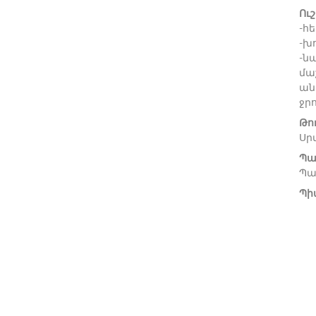
Ու
-հ
-խ
-ն
մա
ան
ջրո
Թո
Սրվ
Պա
Պա
Պի