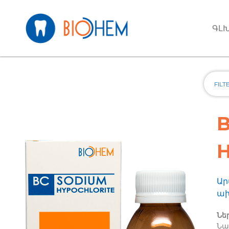
Skip to main content
ԳԼ
H
Ար
ախ
Նե
Նա