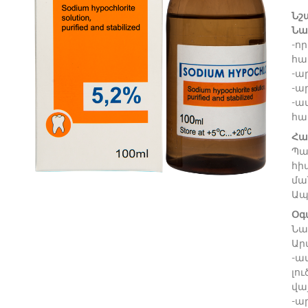
Նշ
Նա
-ո
հա
-ա
-ա
-ա
հա
Հա
Պա
հի
մա
Ապ
Օգ
Նա
Ար
-ա
լո
վա
-ա