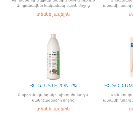
Քլորհեքսիդին գլյուկոնատի 2.0%-ոց լուծույթ
Արմատախո
Արդյունավետ հակամանրէային միջոց
ատամի խոռոչն
տեսնել ավելին
տ
BC GLUSTERON 2%
BC SODIUM
Բարձր մակարդակի ախտահանող և
Արմատախո
մանրէազերծող միջոց
ատամի խոռոչն
տեսնել ավելին
տ