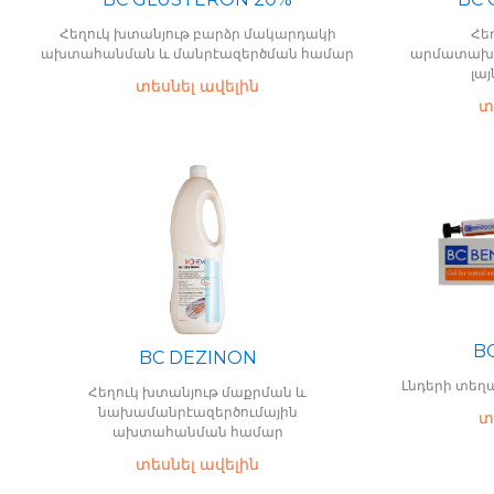
Հեղուկ խտանյութ բարձր մակարդակի
Հե
ախտահանման և մանրէազերծման համար
արմատախո
լա
տեսնել ավելին
տ
B
BC DEZINON
Լնդերի տեղ
Հեղուկ խտանյութ մաքրման և
նախամանրէազերծումային
տ
ախտահանման համար
տեսնել ավելին