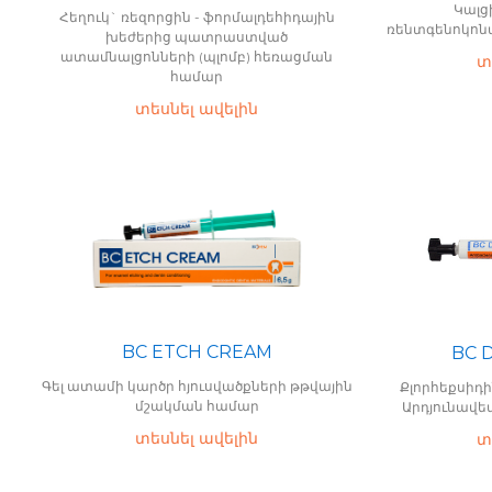
Կալց
Հեղուկ` ռեզորցին - ֆորմալդեհիդային
ռենտգենոկոն
խեժերից պատրաստված
ատամնալցոնների (պլոմբ) հեռացման
տ
համար
տեսնել ավելին
BC ETCH CREAM
BC 
Գել ատամի կարծր հյուսվածքների թթվային
Քլորհեքսիդին
մշակման համար
Արդյունավե
տեսնել ավելին
տ